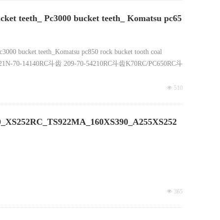
cket teeth_ Pc3000 bucket teeth_ Komatsu pc65
c3000 bucket teeth_Komatsu pc850 rock bucket tooth coal
PC750斗齿21N-70-14140RC斗齿 209-70-54210RC斗齿K70RC/PC650RC斗
넶
510
0_XS252RC_TS922MA_160XS390_A255XS252
넶
365