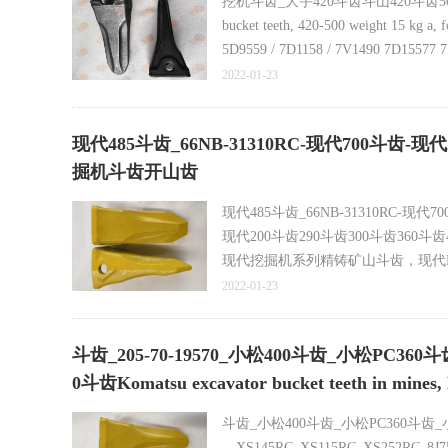
挖机斗齿_大宇420斗齿斗山420斗齿500
bucket teeth, 420-500 weight 15 k
5D9559 / 7D1158 / 7V1490 7D1557
V81,V79,V71,V69,V61,V59,V51,V
2022-01-23
6839R-70SV2
现代485斗齿_66NB-31310RC-现代700斗齿-现代
掘机斗齿开山齿
现代485斗齿_66NB-31310RC-现代
现代200斗齿290斗齿300斗齿360斗齿
现代挖掘机系列精铸矿山斗齿，现代HY20
大宇800尖齿 沃尔沃800斗齿 斗山80
2022-01-23
斗齿 小松360-400尖齿 斗齿 生产厂
斗齿_205-70-19570_小松400斗齿_小松PC36
75SV2SD 65SV2 85SV2 65SV2SD 6
0斗齿Komatsu excavator bucket teeth
斗齿_小松400斗齿_小松PC360斗齿_小
__XS145RC_XS115RC_XS252RC_8J7