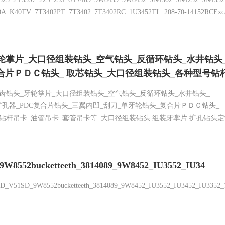
K40TV_7T3402PT_7T3402_7T3402RC_1U3452TL_208-70-14152RCExcavato
小松115斗齿 矿山斗齿小松斗齿PC100-200-300-360-400-650-850-1000-1250挖掘机斗
5
掌片_大口径组装钻头_空气钻头_反循环钻头_水井钻头_ 
复合片ＰＤＣ钻头_ 取芯钻头_大口径组装钻头_各种型号钻
齿钻头_牙轮掌片_大口径组装钻头_空气钻头_反循环钻头_水井钻头_
扩孔器_PDC复合片钻头_三翼内凹_刮刀_单牙轮钻头_复合片ＰＤＣ钻头_
钻杆吊卡_油管吊卡_套管吊卡等_大口径组装钻头 组装牙掌片 扩孔钻头定制
800mm大口径组装钻头 穿越岩石扩孔器_扩孔组装钻头,大口径组装牙轮钻头
8552bucketteeth_3814089_9W8452_IU3552_IU34
_V51SD_9W8552bucketteeth_3814089_9W8452_IU3552_IU3452_IU335