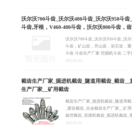
沃尔沃700斗齿_沃尔沃480斗齿_沃尔沃950斗齿
斗齿,牙根，V460-480斗齿，沃尔沃800斗齿，
沃尔沃700斗齿_沃尔沃950斗齿_沃尔
斗齿，矿山齿，开山齿，岩石齿，重量15
斗齿 斗齿生产厂家 挖掘机斗齿 二手挖
200 型破碎锤，四轮一带配件
2022-01-24
斗齿-沃尔沃挖掘机锻造斗齿360尖齿斗齿
截齿生产厂家_掘进机截齿_隧道用截齿_截齿__
大宇800尖齿 沃尔沃800斗齿 斗山80
生产厂家__矿用截齿
斗齿 小松360-400尖齿 斗齿 生产厂
75SV2SD 65SV2 85SV2 65SV2SD 65
截齿生产厂家_掘进机截齿_隧道用截
_硬岩截齿_合金截齿生产厂家__矿
旋挖截齿_采煤机截齿_掘进机截齿_
合金旋挖截齿_机械旋挖截齿_入岩旋
2022-01-24
截齿_旋挖截齿_采煤机截齿_掘进机