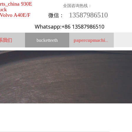
ts_china 930E
全国咨询热线：
uck
13587986510
微信：
Volvo A40E/F
13587986510
Whatsapp:+86 13587986510
系我们
bucketteeth
papercupmachine