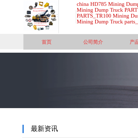
china HD785 Mining Dump
Mining Dump Truck PART
PARTS_TR100 Mining Dum
Mining Dump Truck parts_
首页
公司简介
产
最新资讯