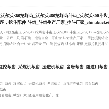
_沃尔沃360挖煤齿_沃尔沃480挖煤齿斗齿_沃尔沃800斗齿
齿座，挖斗配件-斗齿_斗齿生产厂家_挖斗厂家_chinabucke
沃360挖煤齿_沃尔沃480挖煤齿斗齿_沃尔沃800斗齿_沃尔沃360斗齿/沃尔
公斤一只 岩石齿，锻造合金，开山齿 斗齿生产厂家 二手挖掘机转让 chinab
掘机转让 合金斗齿 岩石齿 开山齿 挖煤齿 破冰齿 牙根-定做挖机挖斗30公
460尖齿480尖齿 沃尔沃EC210-EC290斗齿尖齿 虎牙齿 破冰齿 挖斗
旋挖截齿_采煤机截齿_掘进机截齿_凿岩截齿_隧道用截齿
0斗齿 日立1000斗齿 日立1200斗齿 小松XS115RC斗齿小松1000斗齿小松
家
SV2RX 6
齿_截齿_旋挖截齿_采煤机截齿_凿岩截齿_山特维克截齿_岩石截齿
用截齿
凿岩截齿_截齿厂家_隧道用截齿生产厂家
挖截齿_斯特旋挖截齿_加长旋挖截齿
截齿_凿岩截齿_截齿厂家_隧道用截齿生产厂家