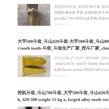
沃尔沃950斗齿_沃尔沃700斗齿_沃
挖煤齿 破冰齿 牙根-定做挖机挖斗30
plater徐工700-900开山齿牙根,供
R994斗齿
2022-01-23
专业生产 ：利勃海尔R994斗齿，利勃
海尔9150斗齿，利勃海尔9400利
大宇500斗齿_斗山420斗齿-大宇500斗齿_斗山800斗齿
齿_山特维克截齿_岩石截齿_硬岩截
t tooth tooth-斗齿_斗齿生产厂家_挖斗厂家_c
截齿_
2713-1236_27131217_XS145RC_XS1
_9N4552NEW_9J4259_9J4309_9J
尖齿Daewoo doosan DH420-500 excavato
斗齿 斗齿生产厂家 挖掘机斗齿 二手挖
2022-01-23
斗齿-大宇系列挖掘机斗齿DH55-60斗齿
挖机斗齿_斗山700斗齿_大宇500斗齿_斗山420斗齿_宇8
h, 420-500 weight 15 kg a, forged a