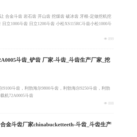
公分-10方挖
挖掘机转让 合金斗齿 岩石齿 开山齿 挖煤齿 破冰齿 牙根-定做挖机挖
立1000斗齿 日立1200斗齿 小松XS115RC斗齿小松1000斗
넶
899
V2VX 85SV2SD 85SV2RX 85SV2VX 75SV2RXX 85SV2RXL
A0005斗齿_铲齿 厂家-斗齿_斗齿生产厂家_挖
9100斗齿，利勃海尔9800斗齿，利勃海尔9250斗齿，利勃
机72A0005斗齿
넶
808
t_ Liebherr R9800 Bucket_ Liebherr 9250 Bucket_ Liebherr
信同号 沃尔沃挖掘机系列锻造斗齿210斗齿290尖齿380斗齿 齿座 沃尔沃
齿厂家chinabucketteeth-斗齿_斗齿生产