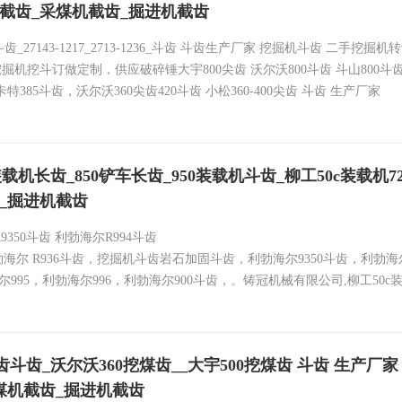
h_旋挖截齿_采煤机截齿_掘进机截齿
掘机转让 合金斗齿 岩石齿 开山齿 挖煤齿 破冰齿 牙根-定做挖机挖斗30
斗齿_27143-1217_2713-1236_斗齿 斗齿生产厂家 挖掘机斗齿 二手
 挖掘机挖斗订做定制，供应破碎锤大宇800尖齿 沃尔沃800斗齿 斗山800斗齿 日
特385斗齿，沃尔沃360尖齿420斗齿 小松360-400尖齿 斗齿 生产厂家
5SV2RX 65SV2VX 70SV2SD 70SV2RX 70SV2VX 75SV2SD 75SV2RX 75S
-Adapter
机长齿_850铲车长齿_950装载机斗齿_柳工50c装载机72
斗齿200-220斗齿300斗齿360斗齿尖齿500斗齿尖齿
截齿_掘进机截齿
R9350斗齿 利勃海尔R994斗齿
海尔 R936斗齿，挖掘机斗齿岩石加固斗齿，利勃海尔9350斗齿，利勃海尔
尔995，利勃海尔996，利勃海尔900斗齿，。铸冠机械有限公司,柳工50c装载
et rock reinforcement bucket Liebherr R9350 Bucket_ Liebherr 9100 Bucke
9100 Bucket 斗齿生产厂家 二手挖掘机转让 挖掘机合金斗齿13587986510微
斗齿_沃尔沃360挖煤齿__大宇500挖煤齿 斗齿 生产厂家 合金斗
80尖
齿_采煤机截齿_掘进机截齿