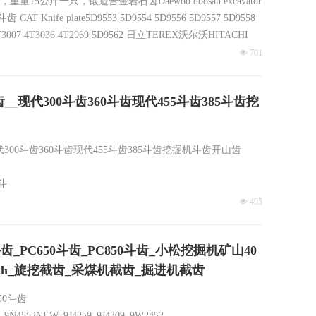
15公斤一只，锻造合金岩石齿Daewoo doosan excavator
50斗齿 CAT Knife plate5D9553 5D9554 5D9556 5D9557 5D9558
299 4T3007 4T3036 4T2969 5D9562 日立TEREX沃尔沃HITACHI
넶
701
80斗齿__现代300斗齿360斗齿现代455斗齿385斗齿挖
0斗齿_现代300斗齿360斗齿现代455斗齿385斗齿挖掘机斗齿开山齿
斗
PC1250斗齿，卡特390斗齿，卡特385斗齿，沃尔沃360尖齿420
넶
495
00斗齿_PC650斗齿_PC850斗齿_小松挖掘机矿山40
V2VX 85SV2SD
ucketteeth_旋挖截齿_采煤机截齿_掘进机截齿
50斗齿
_9N4552NEW_9J4259_9J4309_9W2452