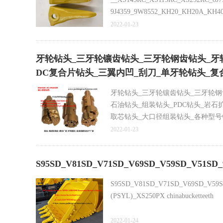
9J4359_9W8552_KH20_KH20A_KH40A_
excavator bucket teeth XS115RC
2022-01-23
Komatsu PC650-PC850-PC1000-PC12
牙轮钻头_三牙轮镶齿钻头_三牙轮钢齿钻头_牙轮
DC复合片钻头_三翼内凹_刮刀_单牙轮钻头_
牙轮钻头_三牙轮镶齿钻头_三牙轮钢
石油钻头_组装钻头_PDC钻头_岩石
取芯钻头_大口径组装钻头_各种型号
700mm大口径组装钻头,,加工定做
2022-01-23
S95SD_V81SD_V71SD_V69SD_V59SD_V51SD_9W
S95SD_V81SD_V71SD_V69SD_V59SD
(PSYL)_XS250PX chinabucketteeth
2022-01-24