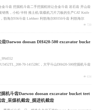
 斗齿合金斗齿 挖掘机斗齿二手挖掘机转让合金斗齿 岩石齿 开山齿
销售，小松/卡特 推土机/装载机刀片刀板的生产CAT Knife
，勃海尔936斗齿 Liebherr 利勃海尔R9350斗齿 利勃海尔
넶
720
9100斗齿，利勃海尔9800斗齿，利勃海尔9250斗齿，利勃
截齿_采煤机截齿_掘进机截齿_截齿生产厂家_凿岩截齿_隧道用截
oosan DH420-500 excavator bucke
2_9N4552
2RC_1U3452TL_208-70-14152RC，大宇斗山DH420-500挖掘机斗齿
分-10方挖斗 5吨-10吨挖斗 挖掘机挖斗订做定制
넶
634
oo doosan excavator bucket teet
eeth_旋挖截齿_采煤机截齿_掘进机截齿