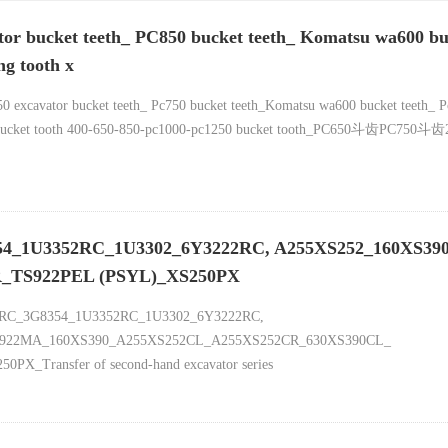
or bucket teeth_ PC850 bucket teeth_ Komatsu wa600 bu
ng tooth x
 excavator bucket teeth_ Pc750 bucket teeth_Komatsu wa600 bucket teeth_ P
xs115 bucket tooth 400-650-850-pc1000-pc1250 bucket tooth_PC650斗齿
4_1U3352RC_1U3302_6Y3222RC, A255XS252_160XS39
_TS922PEL (PSYL)_XS250PX
RC_3G8354_1U3352RC_1U3302_6Y3222RC,
S922MA_160XS390_A255XS252CL_A255XS252CR_630XS390CL_
X_Transfer of second-hand excavator series