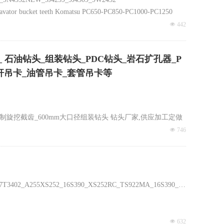
r bucket teeth Komatsu PC650-PC850-PC1000-PC1250
齿牙根齿座Mine bucket tooth komatsu bucket tooth
넶
442
石油钻头_组装钻头_PDC钻头_岩石扩孔器_P
杆吊卡_油管吊卡_套管吊卡等
旋挖截齿_600mm大口径组装钻头 钻头厂家,供应加工定做
,导正器钻头,开孔牙轮组装钻头,扩孔牙轮钻头_
넶
746
2_7T3402_A255XS252_16S390_XS252RC_TS922MA_16S390_A255XS252C
넶
632