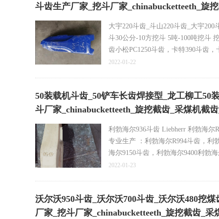
斗齿生产厂家_挖斗厂家_chinabucketteet
斗齿 斗齿生产厂家 挖掘机斗齿 二手挖
大宇220斗齿_斗山220斗齿_大宇200
斗30公分-10方挖斗 5吨-100吨挖斗
齿小松PC1250斗齿，卡特390斗齿，卡
2022-01-22
75SV2SD 65SV2 85SV2 65SV2SD 6
VOLVO HITACHI TEREX bucketteeth 
50装载机斗齿_50铲车长齿焊接型_龙工柳工50装载
斗齿-大宇系列挖掘机锻造斗齿DH55-60
斗厂家_chinabucketteeth_旋挖截齿_采煤机
利勃海尔936斗齿 Liebherr 利勃海尔
专业生产 ：利勃海尔R994斗齿，利勃
海尔9150斗齿，利勃海尔9400利勃海
2022-01-23
Liebherr R9350 Bucket Excavator buck
R9150 Bucket _Liebherr 
沃尔沃950斗齿_沃尔沃700斗齿_沃尔沃480挖煤齿
挖掘机系列锻造斗齿360斗齿460尖齿4
厂家_挖斗厂家_chinabucketteeth_旋挖截