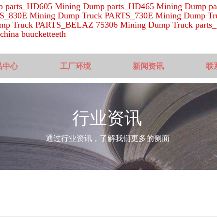
 parts_HD605 Mining Dump parts_HD465 Mining Dump par
S_830E Mining Dump Truck PARTS_730E Mining Dump Tr
p Truck PARTS_BELAZ 75306 Mining Dump Truck parts_
china buucketteeth
品中心
工厂环境
新闻资讯
联
行业资讯
通过行业资讯，了解我们更多的侧面