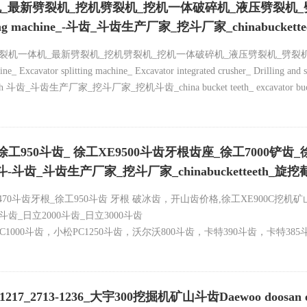
裂机_挖机劈裂机_挖机一体破碎机_液压劈裂机_劈裂机多少钱一套 
atest splitting machine_-斗齿_斗齿生产厂家_挖斗厂家_chi
_最新劈裂机_挖机劈裂机_挖机一体破碎机_液压劈裂机_劈裂机多少钱一套_Splitting
hine_ Excavator splitting machine_ Excavator integrated crusher_ Drilling and
cket teeth 斗齿_斗齿生产厂家_挖斗厂家_挖机斗齿_china bucket teeth_ excavator b
 85SV2SD 85SV2RX 85SV2VX bucketteeth -Adapter
徐工950斗齿_ 徐工XE9500斗齿牙根齿座_徐工7000铲齿_
斗-斗齿_斗齿生产厂家_挖斗厂家_chinabucketteeth
工470斗齿牙根_徐工950斗齿 牙根 破冰齿，开山齿价格,徐工XE900C挖机矿山
0斗齿_日立2000斗齿_日立3000斗齿
C1000斗齿，小松PC1250斗齿，沃尔沃800斗齿，卡特390斗齿，卡特385斗
000-XE4000-XE1300-徐工9500斗齿，徐工1250D斗齿，利勃海尔R9350
量大从优,全国托运最远到县城，运费可以到付。快递直发浙江，江苏，
713-1236_大宇300挖掘机矿山斗齿Daewoo doosan excavator
买前先咨询数量和运费