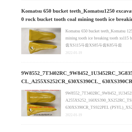
Komatsu 650 bucket teeth_Komatsu1250 excavat
0 rock bucket tooth coal mining tooth ice breaki
Komatsu 650 bucket teeth_Komatsu 1250
mining tooth ice breaking tooth 
齿XS115斗齿XS85斗齿K85斗齿
2022-01-19
9W8552_7T3402RC_9W8452_1U3452RC_3G835
CL_A255XS252CR_630XS390CL_ 630XS390CR
9W8552_7T3402RC_9W8452_1U3452
A255XS252_160XS390_XS252RC_T
630XS390CR_TS922PEL (PSYL)_XS250P
2022-01-19
ABOUT US