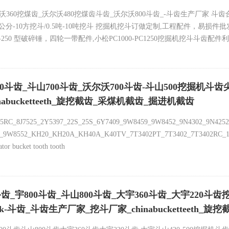
尔沃360挖煤齿_沃尔沃480挖煤齿斗齿_沃尔沃800斗齿_-斗齿生产厂家
公分-10方挖斗/0.5吨-10吨挖斗 挖掘机挖斗订做定制,工程配件，易损件批发
应20-250 型破碎锤，四轮一带配件,小松PC1000-PC1250挖掘机挖斗斗齿配件利
海尔 R936斗齿，挖掘机斗齿岩石加固斗齿，利勃海尔9350斗齿，利勃海尔
勃海尔995，利勃海尔996，利勃海尔900斗齿，。铸冠机械有限公司 旋挖
_斗山700斗齿_沃尔沃700斗齿-斗山500挖掘机斗齿尖齿Daewoo d
齿_合金截齿生产厂家__矿用截齿
hinabucketteeth_旋挖截齿_采煤机截齿_掘进机截齿
15RC_8J7525_2Y5397_22S_25S_6Y7409_9W8459_9W8452_9N4302_9N425
4359_9W8552_KH20_KH20A_KH40A_K40TV_7T3402PT_7T3402_7T340
r bucket tooth tooth
掘机转让 合金斗齿 岩石齿 开山齿 挖煤齿 破冰齿 牙根-定做挖机挖斗30公
200-220斗齿300斗齿360斗齿尖齿500斗齿尖齿挖斗
00斗齿_斗山800斗齿_大宇360斗齿_大宇220斗齿挖掘机斗齿Daew
lloy tooth rock-斗齿_斗齿生产厂家_挖斗厂家_chinabuckett