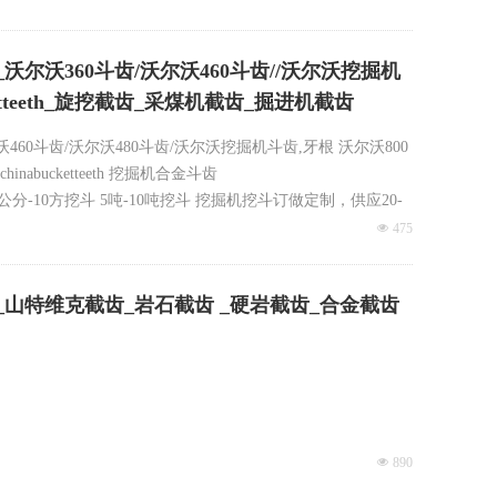
_沃尔沃360斗齿/沃尔沃460斗齿//沃尔沃挖掘机
tteeth_旋挖截齿_采煤机截齿_掘进机截齿
沃460斗齿/沃尔沃480斗齿/沃尔沃挖掘机斗齿,牙根 沃尔沃800
ucketteeth 挖掘机合金斗齿
分-10方挖斗 5吨-10吨挖斗 挖掘机挖斗订做定制，供应20-
넶
475
_山特维克截齿_岩石截齿 _硬岩截齿_合金截齿
PC1250斗齿，卡特390斗齿，卡特385斗齿，沃尔沃360尖齿420
넶
890